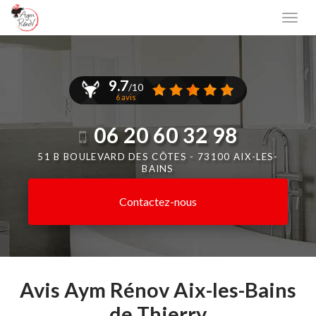
Aller
Togg
au
navi
contenu
principal
9.7
/10
6 avis
06 20 60 32 98
51 B BOULEVARD DES CÔTES -
73100 AIX-LES-
BAINS
Contactez-
nous
Avis Aym Rénov Aix-les-Bains
de Thierry