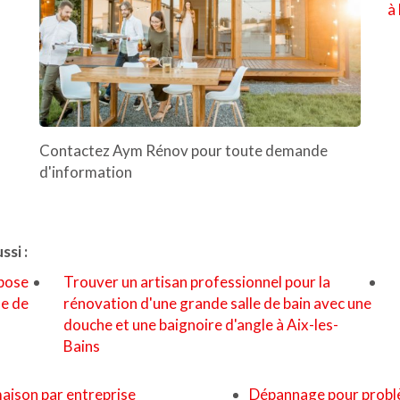
à
Contactez Aym Rénov pour toute demande
d'information
si :
pose
Trouver un artisan professionnel pour la
se de
rénovation d'une grande salle de bain avec une
douche et une baignoire d'angle à Aix-les-
Bains
maison par entreprise
Dépannage pour problèm