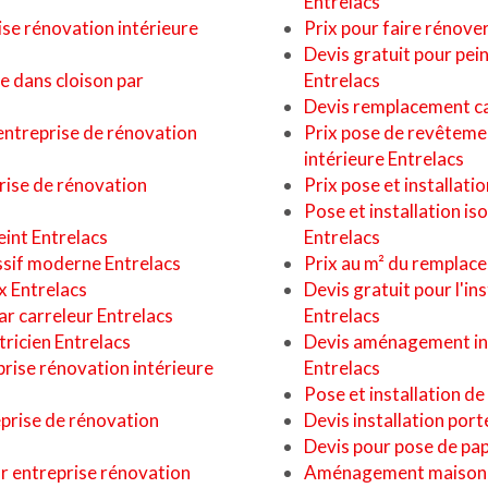
Entrelacs
rise rénovation intérieure
Prix pour faire rénove
Devis gratuit pour pei
ge dans cloison par
Entrelacs
Devis remplacement car
ntreprise de rénovation
Prix pose de revêtemen
intérieure Entrelacs
rise de rénovation
Prix pose et installati
Pose et installation i
eint Entrelacs
Entrelacs
assif moderne Entrelacs
Prix au m² du remplace
x Entrelacs
Devis gratuit pour l'in
r carreleur Entrelacs
Entrelacs
tricien Entrelacs
Devis aménagement int
prise rénovation intérieure
Entrelacs
Pose et installation de
eprise de rénovation
Devis installation port
Devis pour pose de papi
r entreprise rénovation
Aménagement maison po