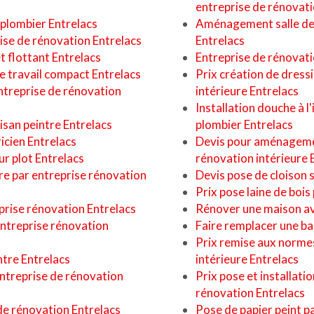
entreprise de rénovati
 plombier Entrelacs
Aménagement salle de 
rise de rénovation Entrelacs
Entrelacs
t flottant Entrelacs
Entreprise de rénovati
de travail compact Entrelacs
Prix création de dress
entreprise de rénovation
intérieure Entrelacs
Installation douche à l
isan peintre Entrelacs
plombier Entrelacs
icien Entrelacs
Devis pour aménagemen
ur plot Entrelacs
rénovation intérieure 
ure par entreprise rénovation
Devis pose de cloison 
Prix pose laine de bois
prise rénovation Entrelacs
Rénover une maison ave
 entreprise rénovation
Faire remplacer une ba
Prix remise aux normes
ntre Entrelacs
intérieure Entrelacs
entreprise de rénovation
Prix pose et installati
rénovation Entrelacs
de rénovation Entrelacs
Pose de papier peint p