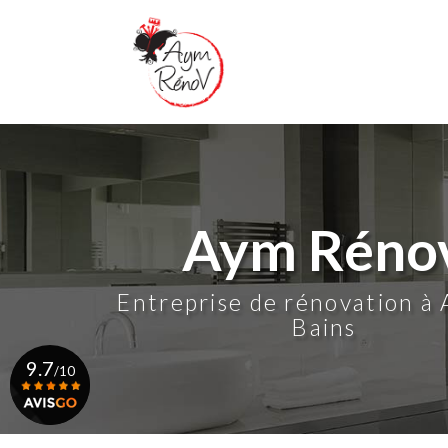
Aller
au
contenu
principal
Aym Réno
Entreprise de rénovation à 
Bains
9.7
/10