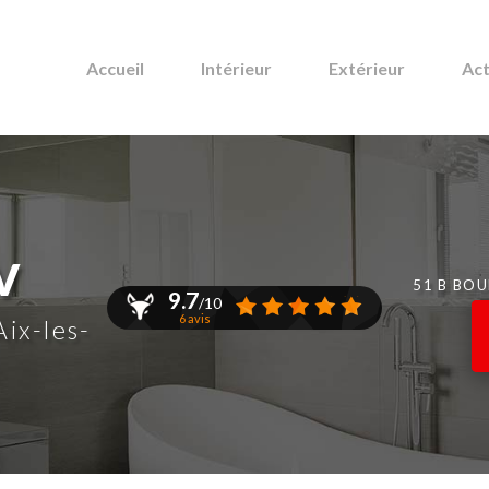
Accueil
Intérieur
Extérieur
Act
v
51 B BO
9.7
/10
6 avis
Aix-les-