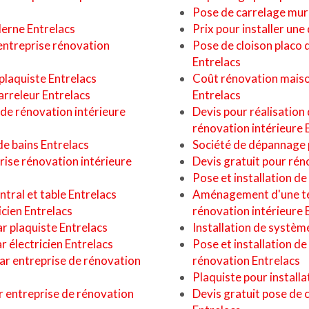
Pose de carrelage mural
derne Entrelacs
Prix pour installer une
entreprise rénovation
Pose de cloison placo 
Entrelacs
 plaquiste Entrelacs
Coût rénovation maiso
arreleur Entrelacs
Entrelacs
 de rénovation intérieure
Devis pour réalisation 
rénovation intérieure 
de bains Entrelacs
Société de dépannage 
ise rénovation intérieure
Devis gratuit pour réno
Pose et installation de
entral et table Entrelacs
Aménagement d'une ter
cien Entrelacs
rénovation intérieure 
ar plaquiste Entrelacs
Installation de système
 électricien Entrelacs
Pose et installation d
r entreprise de rénovation
rénovation Entrelacs
Plaquiste pour installa
r entreprise de rénovation
Devis gratuit pose de 