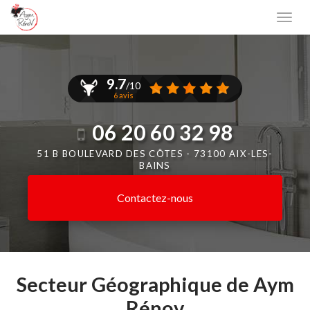
Aller
Togg
au
navi
contenu
principal
9.7
/10
6 avis
06 20 60 32 98
51 B BOULEVARD DES CÔTES -
73100 AIX-LES-
BAINS
Contactez-
nous
Secteur Géographique de Aym
Rénov