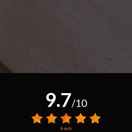
9.7
/10
6 avis