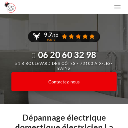
Aller
Togg
au
navi
contenu
principal
9.7
/10
6 avis
06 20 60 32 98
51 B BOULEVARD DES CÔTES -
73100 AIX-LES-
BAINS
Contactez-
nous
Dépannage électrique
domestique électricien La