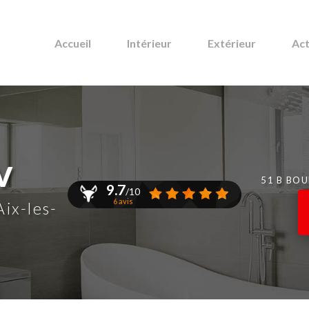
Accueil
Intérieur
Extérieur
Act
v
51 B BO
9.7
/10
6 avis
Aix-les-