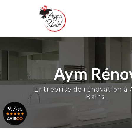
Aller
au
contenu
principal
Aym Réno
Entreprise de rénovation à 
Bains
9.7
/10