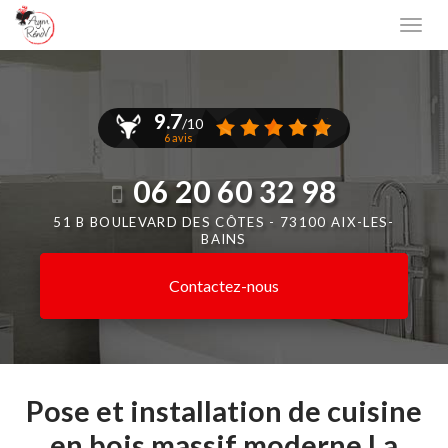
Aller
Togg
au
navi
contenu
principal
9.7
/10
6 avis
06 20 60 32 98
51 B BOULEVARD DES CÔTES -
73100 AIX-LES-
BAINS
Contactez-
nous
Pose et installation de cuisine
en bois massif moderne La