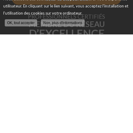
utilisateur. En cliquant sur le lien suivant, vous acceptez l'installation et
l'utilisation des cookies sur votre ordinateur.
PROFESSIONNELS CERTIFIÉS
MEMBRE DU RÉSEAU
OK, tout accepter
Non, plus d'informations
D’EXCELLENCE